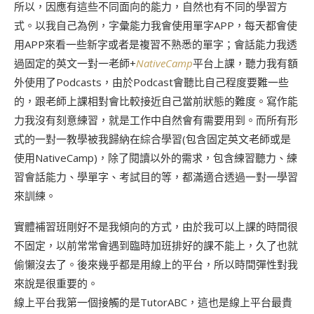
所以，因應有這些不同面向的能力，自然也有不同的學習方
式。以我自己為例，字彙能力我會使用單字APP，每天都會使
用APP來看一些新字或者是複習不熟悉的單字；會話能力我透
過固定的英文一對一老師+
NativeCamp
平台上課，聽力我有額
外使用了Podcasts，由於Podcast會聽比自己程度要難一些
的，跟老師上課相對會比較接近自己當前狀態的難度。寫作能
力我沒有刻意練習，就是工作中自然會有需要用到。而所有形
式的一對一教學被我歸納在綜合學習(包含固定英文老師或是
使用NativeCamp)，除了閱讀以外的需求，包含練習聽力、練
習會話能力、學單字、考試目的等，都滿適合透過一對一學習
來訓練。
實體補習班剛好不是我傾向的方式，由於我可以上課的時間很
不固定，以前常常會遇到臨時加班排好的課不能上，久了也就
偷懶沒去了。後來幾乎都是用線上的平台，所以時間彈性對我
來說是很重要的。
線上平台我第一個接觸的是TutorABC，這也是線上平台最貴