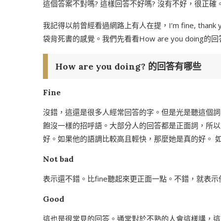
這個答案不對嗎? 這樣回答不好嗎? 沒有不好，很正確
我記得以前曾經看過網路上有人在提，I’m fine, tha
袋背死書的感覺。我們先看看How are you doing的回
How are you doing? 的回答有哪些
Fine
沒錯，這還是很多人經常回答的字。但是光是聽這個詞
飽沒一樣的招呼語。大部分人的回答都是正面詞，所以講
好。如果他的語調比較高且輕快，那麼她是真的好。 
Not bad
表示還不錯。比fine聽起來更正面一點。不錯，就表
Good
這也是很常見的回答。通常對於不熟的人會這樣講，這