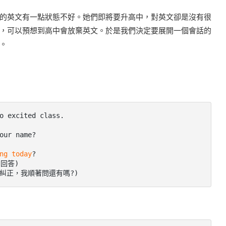
的英文有一點狀態不好。她們即將要升高中，對英文卻是沒有很
，可以預想到高中會放棄英文。於是我們決定要展開一個會話的
。
 excited class.

ur name?

ng today
?

回答)

有直接糾正，我順著問還有嗎?)