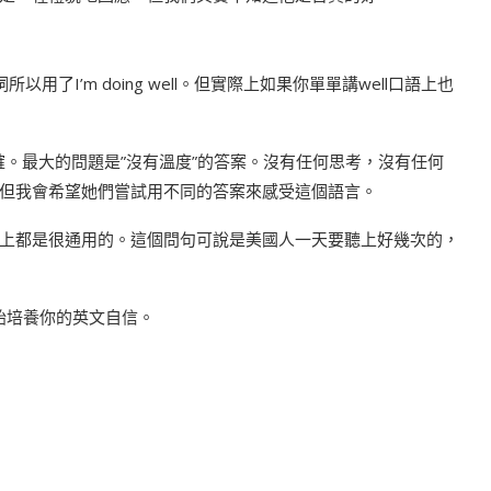
所以用了I’m doing well。但實際上如果你單單講well口語上也
全正確。最大的問題是”沒有溫度”的答案。沒有任何思考，沒有任何
但我會希望她們嘗試用不同的答案來感受這個語言。
上都是很通用的。這個問句可說是美國人一天要聽上好幾次的，
始培養你的英文自信。