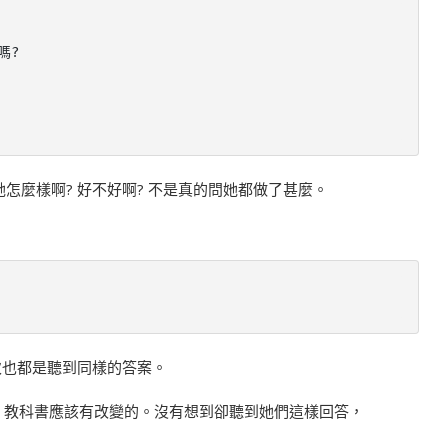


?

想要問她怎麼樣啊? 好不好啊? 不是真的問她都做了甚麼。
幾次也都是聽到同樣的答案。
後這麼多年，教科書應該有改變的。沒有想到卻聽到她們這樣回答，