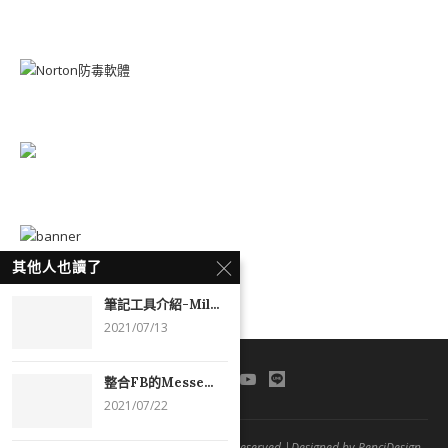
其他人也讀了
筆記工具介紹-Mil...
2021/07/13
整合FB的Messe...
2021/07/22
Copyright © 2021 Angel Tsai. All rights reserved.|Designed by PenciDesign