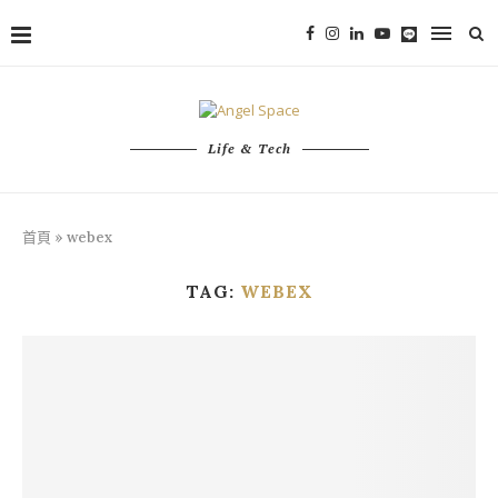
Life & Tech
首頁
»
webex
TAG:
WEBEX